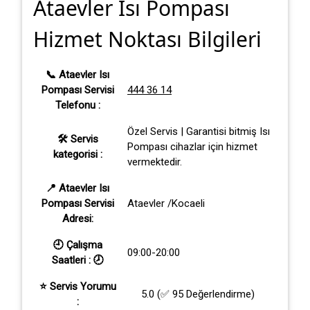
Ataevler Isı Pompası
Hizmet Noktası Bilgileri
📞 Ataevler Isı
Pompası Servisi
444 36 14
Telefonu :
Özel Servis | Garantisi bitmiş Isı
🛠 Servis
Pompası cihazlar için hizmet
kategorisi :
vermektedir.
📍 Ataevler Isı
Pompası Servisi
Ataevler /Kocaeli
Adresi:
🕘 Çalışma
09:00-20:00
Saatleri :
🕗
⭐ Servis Yorumu
5.0 (✅ 95 Değerlendirme)
: